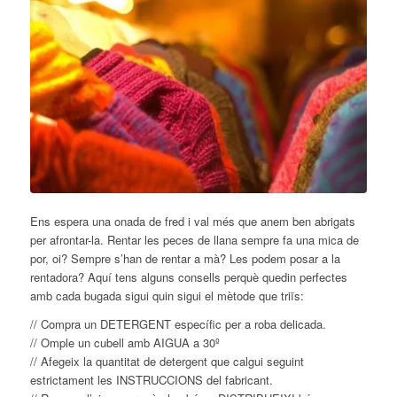
Ens espera una onada de fred i val més que anem ben abrigats
per afrontar-la. Rentar les peces de llana sempre fa una mica de
por, oi? Sempre s’han de rentar a mà? Les podem posar a la
rentadora? Aquí tens alguns consells perquè quedin perfectes
amb cada bugada sigui quin sigui el mètode que triïs:
// Compra un DETERGENT específic per a roba delicada.
// Omple un cubell amb AIGUA a 30º
// Afegeix la quantitat de detergent que calgui seguint
estrictament les INSTRUCCIONS del
fabricant.