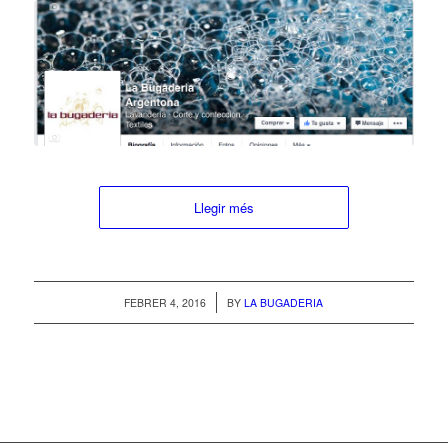
Llegir més
/
FEBRER 4, 2016
BY
LA BUGADERIA