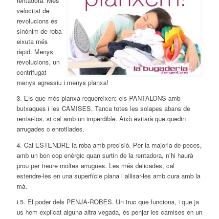
rentadora. Més
velocitat de
revolucions és
sinònim de roba
eixuta més
ràpid. Menys
revolucions, un
centrifugat
menys agressiu i menys planxa!
3. Els que més planxa requereixen: els PANTALONS amb
butxaques i les CAMISES. Tanca totes les solapes abans de
rentar-los, si cal amb un imperdible. Això evitarà que quedin
arrugades o enrotllades.
4. Cal ESTENDRE la roba amb precisió. Per la majoria de peces,
amb un bon cop enèrgic quan surtin de la rentadora, n’hi haurà
prou per treure moltes arrugues. Les més delicades, cal
estendre-les en una superfície plana i allisar-les amb cura amb la
mà.
i 5. El poder dels PENJA-ROBES. Un truc que funciona, i que ja
us hem explicat alguna altra vegada, és penjar les camises en un