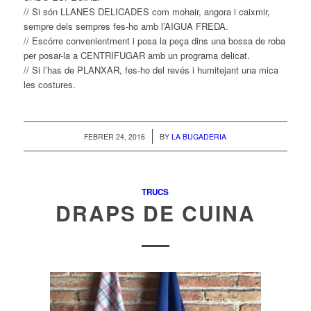
// Si són LLANES DELICADES com mohair, angora i caixmir,
sempre dels sempres fes-ho amb l’AIGUA FREDA.
// Escórre convenientment i posa la peça dins una bossa de roba
per posar-la a CENTRIFUGAR amb un programa delicat.
// Si l’has de PLANXAR, fes-ho del revés i humitejant una mica
les costures.
/
FEBRER 24, 2016
BY
LA BUGADERIA
TRUCS
DRAPS DE CUINA