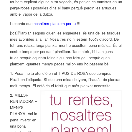
us hem explicat alguna altra vegada, és penjar les camises en un
penja-robes i posar-les dins el bany perquè perdin les arrugues
amb el vapor de la dutxa.
I recorda que
nosaltres planxem per tu
!!!
[:ca]Planxar, segons diuen les enquestes, és una de les tasques
més avorrides a la llar. Nosaltres no hi estem 100% d’acord. De
fet, ens relaxa força planxar mentre escoltem bona música. És el
nostre temps per pensar i planificar. Tanmateix, hi ha alguns
trucs perquè aquesta feina sigui poc feixuga i perquè quan
planxem -quantes menys peces millor- ens ho passem bé.
1. Posa molta atenció en el TIPUS DE ROBA que compres.
Fixa’t en l’etiqueta. Si duu una mica de lycra, l’hauràs de
planxar
molt menys. El cotó és el teixit que més planxat necessita.
2. MILLOR
RENTADORA =
MENYS
PLANXA. Val la
pena invertir en
una bona