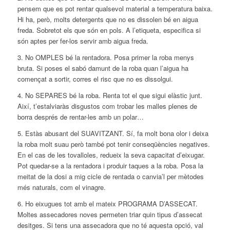
pensem que es pot rentar qualsevol material a temperatura baixa.
Hi ha, però, molts detergents que no es dissolen bé en aigua
freda. Sobretot els que són en pols. A l’etiqueta, especifica si
són aptes per fer-los servir amb aigua freda.
3. No OMPLES bé la rentadora. Posa primer la roba menys
bruta. Si poses el sabó damunt de la roba quan l’aigua ha
començat a sortir, corres el risc que no es dissolgui.
4. No SEPARES bé la roba. Renta tot el que sigui elàstic junt.
Així, t’estalviaràs disgustos com trobar les malles plenes de
borra després de rentar-les amb un polar…
5. Estàs abusant del SUAVITZANT. Sí, fa molt bona olor i deixa
la roba molt suau però també pot tenir conseqüències negatives.
En el cas de les tovalloles, redueix la seva capacitat d’eixugar.
Pot quedar-se a la rentadora i produir taques a la roba. Posa la
meitat de la dosi a mig cicle de rentada o canvia’l per mètodes
més naturals, com el vinagre.
6. Ho eixugues tot amb el mateix PROGRAMA D’ASSECAT.
Moltes assecadores noves permeten triar quin tipus d’assecat
desitges. Si tens una assecadora que no té aquesta opció, val