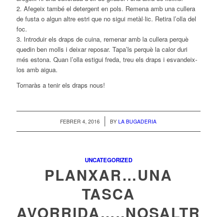
2. Afegeix també el detergent en pols. Remena amb una cullera
de fusta o algun altre estri que no sigui metàl·lic. Retira l’olla del
foc.
3. Introduir els draps de cuina, remenar amb la cullera perquè
quedin ben molls i deixar reposar. Tapa’ls perquè la calor duri
més estona. Quan l’olla estigui freda, treu els draps i esvandeix-
los amb aigua.
Tornaràs a tenir els draps nous!
/
FEBRER 4, 2016
BY
LA BUGADERIA
UNCATEGORIZED
PLANXAR…UNA
TASCA
AVORRIDA…..NOSALTRE