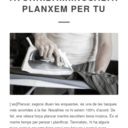
PLANXEM PER TU
[:es]Planxar, segons diuen les enquestes, és una de les tasques
més avorrides a la llar. Nosaltres no hi estem 100% d’acord. De
fet, ens relaxa força planxar mentre escoltem bona música. És el
nostre temps per pensar i planificar. Tanmateix, hi ha alguns
trucs perquè aquesta feina sigui poc feixuga i perquè quan