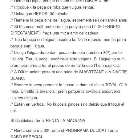
// Remena l’aigua perquè el sabó es DISTRIBUEIXI bé.
// Introdueix la peça de roba que vulguis rentar.
// Deixa que REPOSI 30 minuts
// Remena la peça dins de l’aigua, esprement-se i deixant-la anar.
// Si té zones molt brutes (coll o punys) posa-hi DETERGENT
DIRECTAMENT i frega una mica amb delicadesa.
// Treu la peça de l’aigua i escórre-la. No la retorcis, només prem
perquè surti l’aigua.
// Llença l’aigua de rentar i posa’n de neta (també a 30º) per fer
l’aclarit. Treu la peça i escórre-la altra vegada. Si l’aigua no surt
prou neta torna a fer el procés de rentar-la que t’hem explicat.
// A l’últim aclarit posa-hi una mica de SUAVITZANT o VINAGRE
BLANC.
// Escorre la peça prement-la i posa-la damunt d’una TOVALLOLA
neta. Enrotlla la tovallola i prem perquè la tovallola absorveixi
l’excés d’aigua.
// Estén en vertical. No hi posis pinces i no deixis que li toqui el
sol.
Si decideixes fer el RENTAT A MÀQUINA:
// Renta sempre a 30º, amb el PROGRAMA DELICAT i amb
SABÓ ESPECIAL.