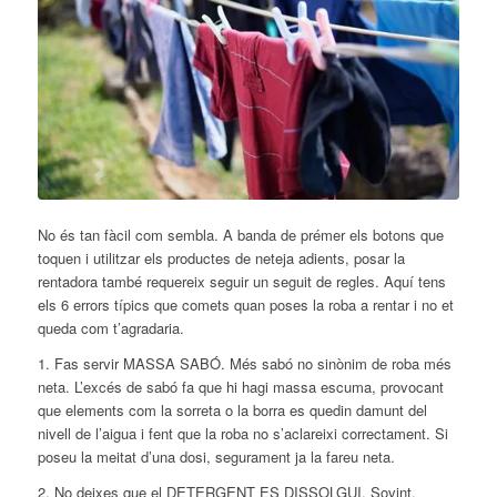
No és tan fàcil com sembla. A banda de prémer els botons que
toquen i utilitzar els productes de neteja adients, posar la
rentadora també requereix seguir un seguit de regles. Aquí tens
els 6 errors típics que comets quan poses la roba a rentar i no et
queda com t’agradaria.
1. Fas servir MASSA SABÓ. Més sabó no sinònim de roba més
neta. L’excés de sabó fa que hi hagi massa escuma, provocant
que elements com la sorreta o la borra es quedin damunt del
nivell de l’aigua i fen
t que la roba no s’aclareixi correctament. Si
poseu la meitat d’una dosi, segurament ja la fareu neta.
2. No deixes que el DETERGENT ES DISSOLGUI. Sovint,