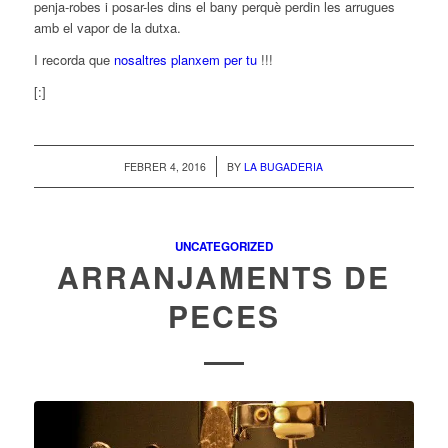
penja-robes i posar-les dins el bany perquè perdin les arrugues
amb el vapor de la dutxa.
I recorda que
nosaltres planxem per tu
!!!
[:]
/
FEBRER 4, 2016
BY
LA BUGADERIA
UNCATEGORIZED
ARRANJAMENTS DE
PECES