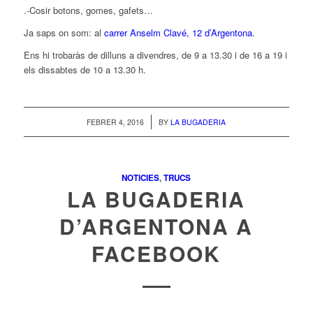
.-Cosir botons, gomes, gafets…
Ja saps on som: al
carrer Anselm Clavé, 12 d’Argentona
.
Ens hi trobaràs de dilluns a divendres, de 9 a 13.30 i de 16 a 19 i
els dissabtes de 10 a 13.30 h.
/
FEBRER 4, 2016
BY
LA BUGADERIA
NOTICIES
,
TRUCS
LA BUGADERIA
D’ARGENTONA A
FACEBOOK