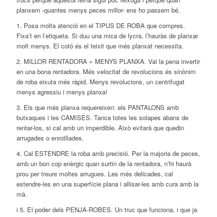
planxem -quantes menys peces millor- ens ho passem bé.
1. Posa molta atenció en el TIPUS DE ROBA que compres.
Fixa’t en l’etiqueta. Si duu una mica de lycra, l’hauràs de
planxar
molt menys. El cotó és el teixit que més planxat necessita.
2. MILLOR RENTADORA = MENYS PLANXA. Val la pena invertir
en una bona rentadora. Més velocitat de revolucions és sinònim
de roba eixuta més ràpid. Menys revolucions, un centrifugat
menys agressiu i menys planxa!
3. Els que més planxa requereixen: els PANTALONS amb
butxaques i les CAMISES. Tanca totes les solapes abans de
rentar-los, si cal amb un imperdible. Això evitarà que quedin
arrugades o enrotllades.
4. Cal ESTENDRE la roba amb precisió. Per la majoria de peces,
amb un bon cop enèrgic quan surtin de la rentadora, n’hi haurà
prou per treure moltes arrugues. Les més delicades, cal
estendre-les en una superfície plana i allisar-les amb cura amb la
mà.
i 5. El poder dels PENJA-ROBES. Un truc que funciona, i que ja