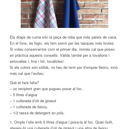
Els draps de cuina són la peça de roba que més pateix de casa.
En el fons, és lògic: els fem servir per les tasques més brutes.
Si voleu conservar-los com el primer dia, només cal que poseu
en pràctica aquests consells. Vàlids també per a tovallons i
estovalles i, fins i tot, tovalloles!
Si els colors són sòlids, no heu de tenir por d’emprar lleixiu, sinó,
més val que l’eviteu.
Què et farà falta?
– un recipient gran que pugueu posar al foc.
– 5 litres d’aigua
– 1 cullerada d’oli de girasol
– 1 cullerada de lleixiu.
– 1/2 tassa de detergent en pols.
1. Omple l’olla amb 5 litres d’aigua i posa-la al foc. Quan bulli,
afegeix-hi una cullerada d’oli de girasol i una altra de lleixiu.