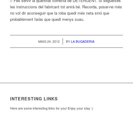
// Fes servir la quantitat correcta de DETERGENT. Si segueixes
les instruccions del fabricant tot anirà bé. Recorda, posar-ne més
no vol dir aconseguir que la roba quedi més neta sinó que
probablement faràs que quedi menys suau.
/
MAIG 24, 2012
BY
LA BUGADERIA
INTERESTING LINKS
Here are some interesting links for you! Enjoy your stay :)