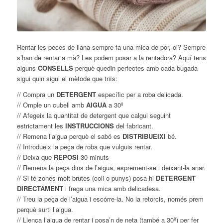
Rentar les peces de llana sempre fa una mica de por, oi? Sempre
s’han de rentar a mà? Les podem posar a la rentadora? Aquí tens
alguns
CONSELLS
perquè quedin perfectes amb cada bugada
sigui quin sigui el mètode que triïs:
// Compra un
DETERGENT
específic per a roba delicada.
// Omple un cubell amb
AIGUA
a 30º
// Afegeix la quantitat de detergent que calgui seguint
estrictament les
INSTRUCCIONS
del fabricant.
// Remena l’aigua perquè el sabó es
DISTRIBUEIXI
bé.
// Introdueix la peça de roba que vulguis rentar.
// Deixa que
REPOSI
30 minuts
// Remena la peça dins de l’aigua, esprement-se i deixant-la anar.
// Si té zones molt brutes (coll o punys) posa-hi
DETERGENT
DIRECTAMENT
i frega una mica amb delicadesa.
// Treu la peça de l’aigua i escórre-la. No la retorcis, només prem
perquè surti l’aigua.
// Llença l’aigua de rentar i posa’n de neta (també a 30º) per fer