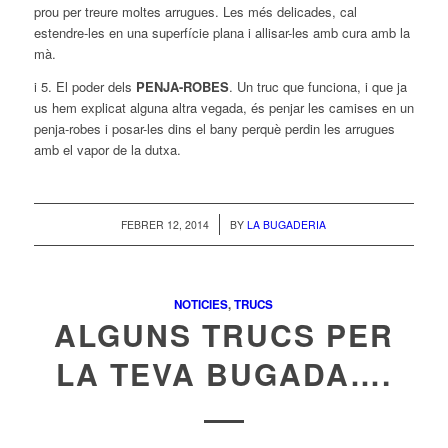
prou per treure moltes arrugues. Les més delicades, cal
estendre-les en una superfície plana i allisar-les amb cura amb la
mà.
i 5. El poder dels
PENJA-ROBES
. Un truc que funciona, i que ja
us hem explicat alguna altra vegada, és penjar les camises en un
penja-robes i posar-les dins el bany perquè perdin les arrugues
amb el vapor de la dutxa.
/
FEBRER 12, 2014
BY
LA BUGADERIA
NOTICIES
,
TRUCS
ALGUNS TRUCS PER
LA TEVA BUGADA….