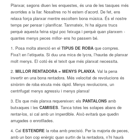
Planxar, segons diuen les enquestes, és una de les tasques més
avorrides a la llar. Nosaltres no hi estem d’acord. De fet, ens
relaxa força planxar mentre escoltem bona música. És el nostre
temps per pensar i planificar. Tanmateix, hi ha alguns trucs
perquè aquesta feina sigui poc feixuga i perquè quan planxem -
quantes menys peces millor- ens ho passem bé.
1. Posa molta atenció en el
TIPUS DE ROBA
que compres.
Fixa’t en l’etiqueta. Si duu una mica de lycra, l’hauràs de
planxar
molt menys. El cotó és el teixit que més planxat necessita.
2.
MILLOR RENTADORA = MENYS PLANXA
. Val la pena
invertir en una bona rentadora. Més velocitat de revolucions és
sinònim de roba eixuta més ràpid. Menys revolucions, un
centrifugat menys agressiu i menys planxa!
3. Els que més planxa requereixen: els
PANTALONS
amb
butxaques i les
CAMISES
. Tanca totes les solapes abans de
rentar-los, si cal amb un imperdible. Això evitarà que quedin
arrugades o enrotllades.
4. Cal
ESTENDRE
la roba amb precisió. Per la majoria de peces,
amb un bon cop enèrgic quan surtin de la rentadora, n’hi haurà