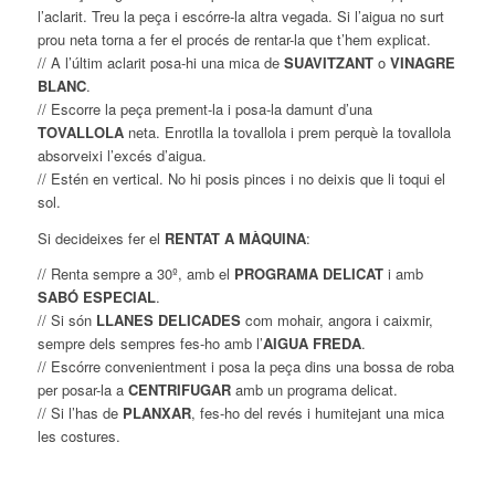
l’aclarit. Treu la peça i escórre-la altra vegada. Si l’aigua no surt
prou neta torna a fer el procés de rentar-la que t’hem explicat.
// A l’últim aclarit posa-hi una mica de
SUAVITZANT
o
VINAGRE
BLANC
.
// Escorre la peça prement-la i posa-la damunt d’una
TOVALLOLA
neta. Enrotlla la tovallola i prem perquè la tovallola
absorveixi l’excés d’aigua.
// Estén en vertical. No hi posis pinces i no deixis que li toqui el
sol.
Si decideixes fer el
RENTAT A MÀQUINA
:
// Renta sempre a 30º, amb el
PROGRAMA DELICAT
i amb
SABÓ ESPECIAL
.
// Si són
LLANES DELICADES
com mohair, angora i caixmir,
sempre dels sempres fes-ho amb l’
AIGUA FREDA
.
// Escórre convenientment i posa la peça dins una bossa de roba
per posar-la a
CENTRIFUGAR
amb un programa delicat.
// Si l’has de
PLANXAR
, fes-ho del revés i humitejant una mica
les costures.