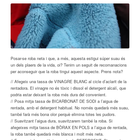
Posar-se roba neta i que, a més, aquesta estigui súper suau és
un dels plaers de la vida, oi? Tenim un seguit de recomanacions
per aconseguir que la roba tingui aquest aspecte. Prens nota?
// Afegeix una tassa de VINAGRE BLANC al cicle d’aclarit de la
rentadora. El vinagre no és tòxic i dissol el detergent alcalí, que
podria estar deixant la roba més dura del convenient.
// Posa mitja tassa de BICARBONAT DE SODI a l’aigua de
rentada, amb el detergent habitual. No només queda
rà més suau,
també farà més bona olor perquè elimina totes les pudors.
// Suavitzant l’aigua dura, suavitzarem també la roba. Si
afegeixes mitja tassa de BÒRAX EN POLS a l’aigua de rentada,
la roba també quedarà més blanca i molt més neta.